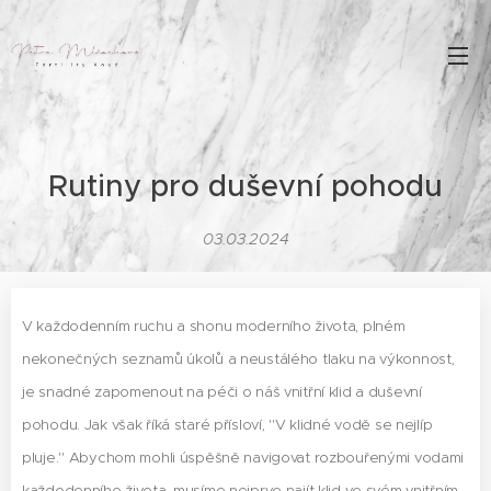
Rutiny pro duševní pohodu
03.03.2024
V každodenním ruchu a shonu moderního života, plném
nekonečných seznamů úkolů a neustálého tlaku na výkonnost,
je snadné zapomenout na péči o náš vnitřní klid a duševní
pohodu. Jak však říká staré přísloví, "V klidné vodě se nejlíp
pluje." Abychom mohli úspěšně navigovat rozbouřenými vodami
každodenního života, musíme nejprve najít klid ve svém vnitřním