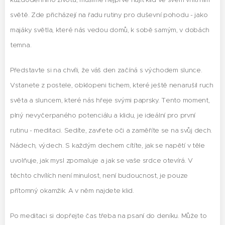
světě. Zde přicházejí na řadu rutiny pro duševní pohodu - jako
majáky světla, které nás vedou domů, k sobě samým, v dobách
temna.
Představte si na chvíli, že váš den začíná s východem slunce.
Vstanete z postele, obklopeni tichem, které ještě nenarušil ruch
světa a sluncem, které nás hřeje svými paprsky. Tento moment,
plný nevyčerpaného potenciálu a klidu, je ideální pro první
rutinu - meditaci. Sedíte, zavřete oči a zaměříte se na svůj dech.
Nádech, výdech. S každým dechem cítíte, jak se napětí v těle
uvolňuje, jak mysl zpomaluje a jak se vaše srdce otevírá. V
těchto chvílích není minulost, není budoucnost, je pouze
přítomný okamžik. A v něm najdete klid.
Po meditaci si dopřejte čas třeba na psaní do deníku. Může to