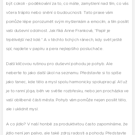
být cokoli - poděkování za to, co máte, zamyšlení nad tím, co vás
včera trápilo nebo snění o budoucnosti. Tato praxe vám
pomůže lépe porozumět svým myšlenkám a emocím, a tím posílit
vaši duševní odolnost. Jak říká Anne Franková, "Papír je
trpělivější než lidé." A v těchto tichých ránech, kdy svět ještě
spí, najdete v papíru a pera nejlepšího posluchače.
Další klíčovou rutinou pro duševní pohodu je pohyb. Ale
neberte to jako další úkol na seznamu. Představte si to spíše
jako tanec, kde tělo a mysl spolu harmonicky spolupracují. Ať už
je to ranní jóga, běh ve světle rozbřesku, nebo jen procházka ve
vaší oblíbené části města. Pohyb vám pomůže nejen posílit tělo,
ale i uklidnit mysl.
A co jídlo? V naší honbě za produktivitou často zapomínáme, že
jídlo není jen palivo, ale také zdroj radosti a pohody. Představte