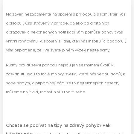
Na závěr, nezapomeňte na spojení s přírodou a s lidmi, kteří vás
obklopují. Čas strávený v přírodě, daleko od digitálních
obrazovek a nekonečných notifikací, vám pomůže obnovit vaši
vnitřní rovnováhu. A spojení s lidmi, kteří vás inspirují a podporují,
vám připomene, že i ve světě plném výzev, nejste samy.
Rutiny pro duševní pohodu nejsou jen seznamem úkolů k
zaškrtnutí. Jsou to malé majáky světla, které nás vedou domů, k
sobě samým, a připomínají nám, že i v nejtemnějších časech,
můžeme najít klid, radost a sílu uvnitř sebe.
Chcete se podívat na tipy na zdravý pohyb? Pak