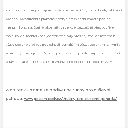
Koučink a mentoring je majákem světla na cestě léčby neplodnosti, nabízející
podporu, porozumění a praktické nástroje pro zvládání emocí a posílení
mentálního zdraví. Stejně jako maják vede lodě bezpečně přes bouřlivé
moře, kouč či mentor vede jednotlivce a páry přes nejistotu a emocionální
výzvy spojené s léčbou neplodnosti, pomáhá jim zůstat spojenými, silnými a
zaměřenými na jejich cíl. V tomto procesu se nejen zlepšuje jejich mentální
zdraví, ale také se posiluje jejich vztah a schopnost čelit budoucím výzvám.
A co teď? Pojďme se podívat na rutiny pro duševní
pohodu:
www.petramlcoch.cz/l/rutiny-pro-dusevni-pohodu/