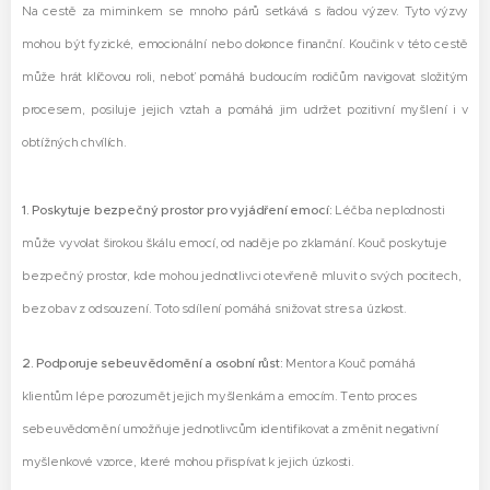
Na cestě za miminkem se mnoho párů setkává s řadou výzev. Tyto výzvy
mohou být fyzické, emocionální nebo dokonce finanční. Koučink v této cestě
může hrát klíčovou roli, neboť pomáhá budoucím rodičům navigovat složitým
procesem, posiluje jejich vztah a pomáhá jim udržet pozitivní myšlení i v
obtížných chvílích.
1. Poskytuje bezpečný prostor pro vyjádření emocí:
Léčba neplodnosti
může vyvolat širokou škálu emocí, od naděje po zklamání. Kouč poskytuje
bezpečný prostor, kde mohou jednotlivci otevřeně mluvit o svých pocitech,
bez obav z odsouzení. Toto sdílení pomáhá snižovat stres a úzkost.
2. Podporuje sebeuvědomění a osobní růst:
Mentor a Kouč pomáhá
klientům lépe porozumět jejich myšlenkám a emocím. Tento proces
sebeuvědomění umožňuje jednotlivcům identifikovat a změnit negativní
myšlenkové vzorce, které mohou přispívat k jejich úzkosti.