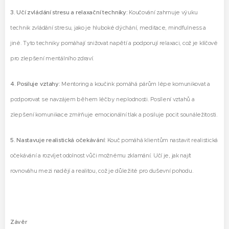
3. Učí zvládání stresu a relaxační techniky:
Koučování zahrnuje výuku
technik zvládání stresu, jako je hluboké dýchání, meditace, mindfulness a
jiné. Tyto techniky pomáhají snižovat napětí a podporují relaxaci, což je klíčové
pro zlepšení mentálního zdraví.
4. Posiluje vztahy:
Mentoring a koučink pomáhá párům lépe komunikovat a
podporovat se navzájem během léčby neplodnosti. Posílení vztahů a
zlepšení komunikace zmírňuje emocionální tlak a posiluje pocit sounáležitosti.
5. Nastavuje realistická očekávání:
Kouč pomáhá klientům nastavit realistická
očekávání a rozvíjet odolnost vůči možnému zklamání. Učí je, jak najít
rovnováhu mezi nadějí a realitou, což je důležité pro duševní pohodu.
Závěr